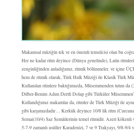
Makamsal müziğin tek ve en önemli temsilcisi olan bu coğra
Her ne kadar ritm deyince (Dünya genelinde), Latin ritmle
zenginliğinden anladığımız, ritmik bölünmeler, ve içine ÜÇ
hem de ritmik olarak, Türk Halk Müziği ile Klasik Türk Müziğ
Kullanılan ritmlere baktığımızda, Müsemmenden tutun da 
Dilber-Benim Adım Dertli Dolap gibi Türküler Müsemmen’e,
Kullandığımız makamlar da, ritmler de Türk Müziği ile aynı
gibi karşımızdadır… Kerkük deyince 10/8 lik ritm (Curcun
Semai(10/4) Saz Semâilerinin temel ritmidir. Azeri kökenli 
5-7-9 zamanlı usüller Karadenizi, 7 ve 9 Trakyayı, 9/8-9/4