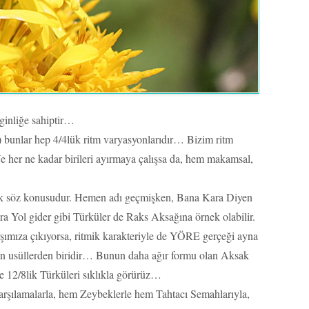
ginliğe sahiptir…
) bunlar hep 4/4lük ritm varyasyonlarıdır… Bizim ritm
e her ne kadar birileri ayırmaya çalışsa da, hem makamsal,
lik söz konusudur. Hemen adı geçmişken, Bana Kara Diyen
 Yol gider gibi Türküler de Raks Aksağına örnek olabilir.
şımıza çıkıyorsa, ritmik karakteriyle de YÖRE gerçeği ayna
an usüllerden biridir… Bunun daha ağır formu olan Aksak
e 12/8lik Türküleri sıklıkla görürüz…
Karşılamalarla, hem Zeybeklerle hem Tahtacı Semahlarıyla,