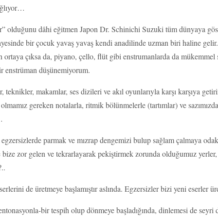
sağlıyor…
r” olduğunu dâhi eğitmen Japon Dr. Schinichi Suzuki tüm dünyaya göste
ayesinde bir çocuk yavaş yavaş kendi anadilinde uzman biri haline gelir.
ortaya çıksa da, piyano, çello, flüt gibi enstrumanlarda da mükemmel s
bir enstrüman düşünemiyorum.
 teknikler, makamlar, ses dizileri ve akıl oyunlarıyla karşı karşıya getir
olmamız gereken notalarla, ritmik bölünmelerle (tartımlar) ve sazımızda 
…
ma egzersizlerde parmak ve mızrap dengemizi bulup sağlam çalmaya odakl
ize zor gelen ve tekrarlayarak pekiştirmek zorunda olduğumuz yerler, a
..
rlerini de üretmeye başlamıştır aslında. Egzersizler bizi yeni eserler ür
entonasyonla-bir tespih olup dönmeye başladığında, dinlemesi de seyri 