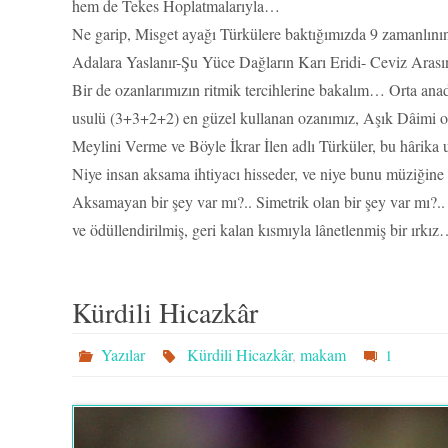
hem de Tekes Hoplatmalarıyla…
Ne garip, Misget ayağı Türkülere baktığımızda 9 zamanlını
Adalara Yaslanır-Şu Yüce Dağların Karı Eridi- Ceviz Ar
Bir de ozanlarımızın ritmik tercihlerine bakalım… Orta an
usulü (3+3+2+2) en güzel kullanan ozanımız, Aşık Dâim
Meylini Verme ve Böyle İkrar İlen adlı Türküler, bu hârika u
Niye insan aksama ihtiyacı hisseder, ve niye bunu müziğine y
Aksamayan bir şey var mı?.. Simetrik olan bir şey var mı?
ve ödüllendirilmiş, geri kalan kısmıyla lânetlenmiş bir ırkı
Kürdili Hicazkâr
Yazılar
Kürdili Hicazkâr
,
makam
1