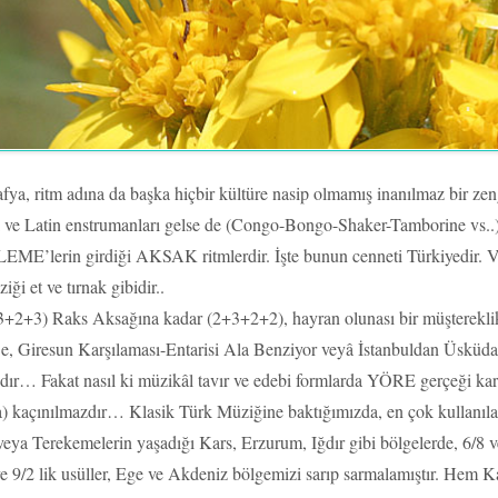
fya, ritm adına da başka hiçbir kültüre nasip olmamış inanılmaz bir zen
ri ve Latin enstrumanları gelse de (Congo-Bongo-Shaker-Tamborine vs..
LEME’lerin girdiği AKSAK ritmlerdir. İşte bunun cenneti Türkiyedir. V
i et ve tırnak gibidir..
(3+2+3) Raks Aksağına kadar (2+3+2+2), hayran olunası bir müşterek
 Giresun Karşılaması-Entarisi Ala Benziyor veyâ İstanbuldan Üsküdara
dır… Fakat nasıl ki müzikâl tavır ve edebi formlarda YÖRE gerçeği kar
a) kaçınılmazdır… Klasik Türk Müziğine baktığımızda, en çok kullanıl
veya Terekemelerin yaşadığı Kars, Erzurum, Iğdır gibi bölgelerde, 6/8 v
 ve 9/2 lik usüller, Ege ve Akdeniz bölgemizi sarıp sarmalamıştır. Hem 