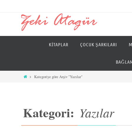
İçeriğe
geç
İçeriğe
KITAPLAR
ÇOCUK ŞARKILARI
M
geç
BAĞLAM
Home
Kategoriye göre Arşiv "Yazılar"
Kategori:
Yazılar