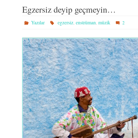
Egzersiz deyip geçmeyin…
Yazılar
egzersiz
,
enstrüman
,
müzik
2