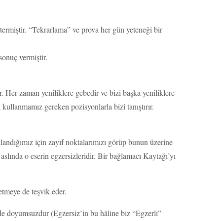
rmiştir. “Tekrarlama” ve prova her gün yeteneği bir
onuç vermiştir.
ir. Her zaman yeniliklere gebedir ve bizi başka yeniliklere
kullanmamız gereken pozisyonlarla bizi tanıştırır.
andığımız için zayıf noktalarımızı görüp bunun üzerine
slında o eserin egzersizleridir. Bir bağlamacı Kaytağı’yı
etmeye de teşvik eder.
de doyumsuzdur (Egzersiz’in bu hâline biz “Egzerli”