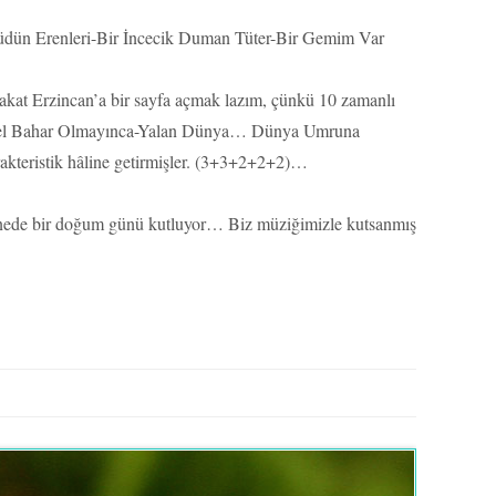
öğüdün Erenleri-Bir İncecik Duman Tüter-Bir Gemim Var
Fakat Erzincan’a bir sayfa açmak lazım, çünkü 10 zamanlı
-Ezel Bahar Olmayınca-Yalan Dünya… Dünya Umruna
arakteristik hâline getirmişler. (3+3+2+2+2)…
 senede bir doğum günü kutluyor… Biz müziğimizle kutsanmış