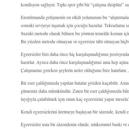
kondisyon sağlıyor. Tıpkı spor gibi bir “çalışma disiplini” 
Enstrümanda gelişmenin en etkili yolununun bu “alıştırmala
sonraki seviyeye taşımak için çocuğu hazırlar. Tekrarlama s
Suzuki metodu olarak bilinen bu yöntem temelde keman için 
Bu yüzden metodu olmayan ve egzersize tâbi olmayan hiç
Egzersizler bizi daha önce hiç karşılaşmadığımız pozisyonlar,
hazırlar. Ayrıca daha önce karşılaşmadığımız ama hep aşina 
Çalışmamız gereken şeylerin neler olduğunu bize hatırlatır
Bir eser çaldığımızda yapılan hatalar gözden kaçabilir. A
gitmemiz daha mümkündür. Zaten bir eser çaldığımızda bile b
layığıyla çalabilmek için onun kaç egzersizini yapar mesela?
Kendi egzersizlerini üretmeye başlayan bir sâzende, kendi ese
Egzersizler usta bir sâzendenin elinde, mükemmel baskı ve 