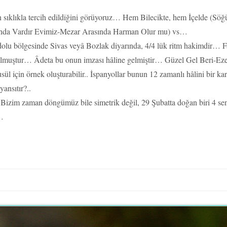
n sıklıkla tercih edildiğini görüyoruz… Hem Bilecikte, hem İçelde (S
asında Vardır Evimiz-Mezar Arasında Harman Olur mu) vs…
adolu bölgesinde Sivas veyâ Bozlak diyarında, 4/4 lük ritm hakimdir… 
i olmuştur… Âdeta bu onun imzası hâline gelmiştir… Güzel Gel Beri
sül için örnek oluşturabilir.. İspanyollar bunun 12 zamanlı hâlini bir k
ansıtır?..
.. Bizim zaman döngümüz bile simetrik değil, 29 Şubatta doğan biri 4
z…