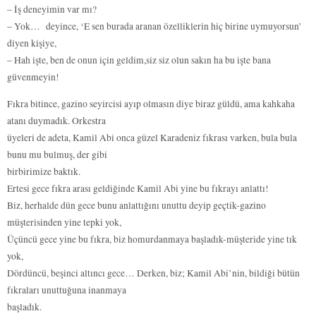
– İş deneyimin var mı?
– Yok… deyince, ‘E sen burada aranan özelliklerin hiç birine uymuyorsun’
diyen kişiye,
– Hah işte, ben de onun için geldim,siz siz olun sakın ha bu işte bana
güvenmeyin!
Fıkra bitince, gazino seyircisi ayıp olmasın diye biraz güldü, ama kahkaha
atanı duymadık. Orkestra
üyeleri de adeta, Kamil Abi onca güzel Karadeniz fıkrası varken, bula bula
bunu mu bulmuş, der gibi
birbirimize baktık.
Ertesi gece fıkra arası geldiğinde Kamil Abi yine bu fıkrayı anlattı!
Biz, herhalde dün gece bunu anlattığını unuttu deyip geçtik-gazino
müşterisinden yine tepki yok,
Üçüncü gece yine bu fıkra, biz homurdanmaya başladık-müşteride yine tık
yok,
Dördüncü, beşinci altıncı gece… Derken, biz; Kamil Abi’nin, bildiği bütün
fıkraları unuttuğuna inanmaya
başladık.