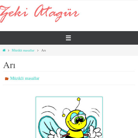
İçeriğe
geç
Home
Müzikli masallar
Arı
Arı
Müzikli masallar