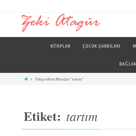
İçeriğe
geç
İçeriğe
KITAPLAR
ÇOCUK ŞARKILARI
M
geç
BAĞLAM
Home
Takip edilen Mesajlar "tartım"
Etiket:
tartım