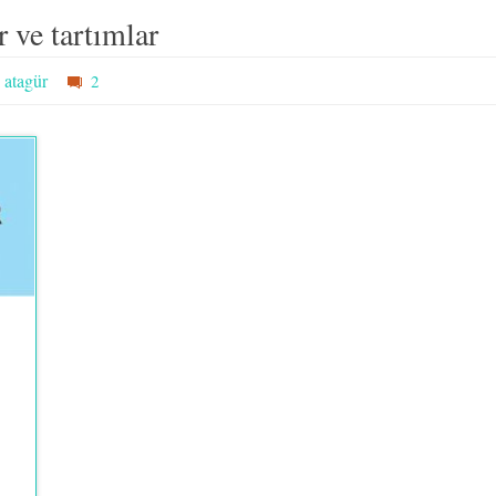
 ve tartımlar
 atagür
2