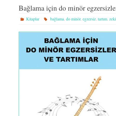
Bağlama için do minör egzersizler
Kitaplar
bağlama
,
do minör
,
egzersiz
,
tartım
,
zeki